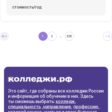
стоимость/год
1
2
228
...
Колледжи
и техникумы
Поможем выбрать правильный
колледж
Фильтры
Это сайт, где собраны все колледжи России
и информация об обучении в них. Здесь
Сбросить фильтры
ты сможешь выбрать:
колледж
,
специальность
,
направление
,
профессию
,
которой хочешь учиться и свою будущую