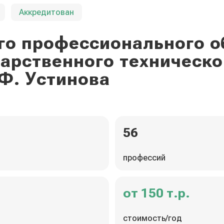
Аккредитован
го профессионального о
дарственного техническо
Ф. Устинова
56
профессий
от 150 т.р.
стоимость/год