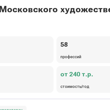
 Московского художест
58
профессий
от 240 т.р.
стоимость/год