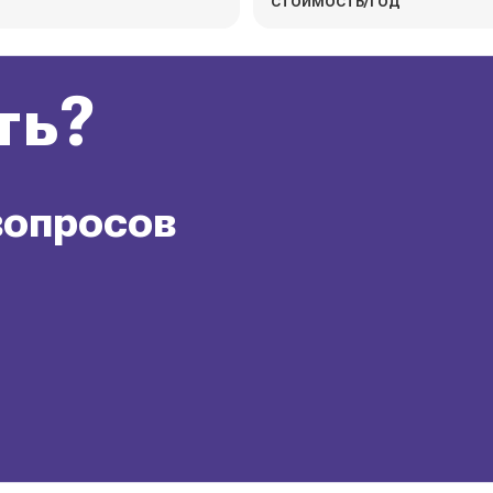
стоимость/год
ть?
вопросов