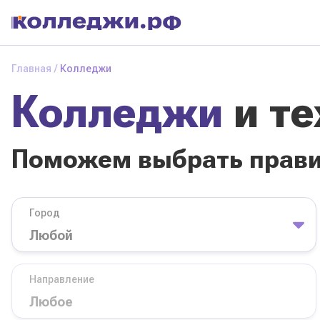
Колледжи
и
Главная
Колледжи
техникумы
Колледжи
и т
Поможем выбрать
правильный
колледж
Поможем выбрать прав
Город
База обучения
Город
Направление
Вид
Направление
колледжа