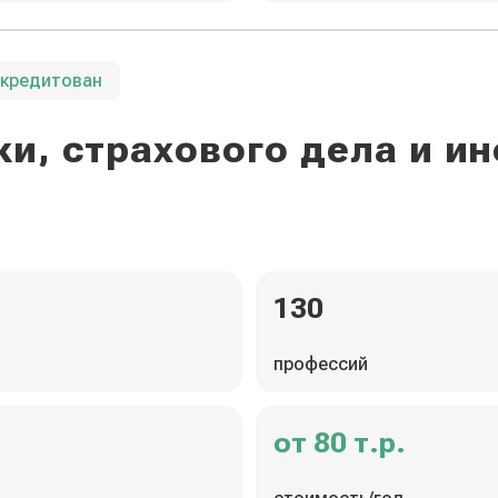
ккредитован
и, страхового дела и 
130
профессий
от 80 т.р.