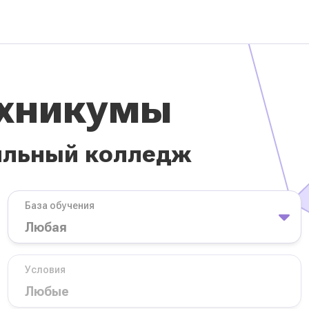
ехникумы
ильный колледж
База обучения
Условия