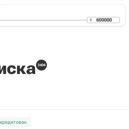
иска
3406
ккредитован