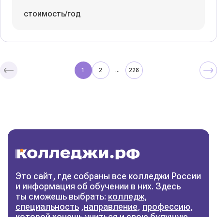
стоимость/год
1
2
228
...
Колледжи
и техникумы
Поможем выбрать правильный
колледж
Фильтры
Это сайт, где собраны все колледжи России
и информация об обучении в них. Здесь
Сбросить фильтры
ты сможешь выбрать:
колледж
,
специальность
,
направление
,
профессию
,
которой хочешь учиться и свою будущую