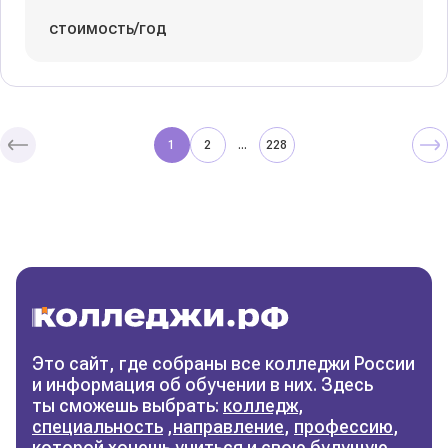
стоимость/год
1
2
228
...
Колледжи
и техникумы
Поможем выбрать правильный
колледж
Фильтры
Это сайт, где собраны все колледжи России
и информация об обучении в них. Здесь
Сбросить фильтры
ты сможешь выбрать:
колледж
,
специальность
,
направление
,
профессию
,
которой хочешь учиться и свою будущую