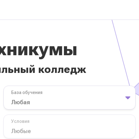
ехникумы
ильный колледж
База обучения
Условия