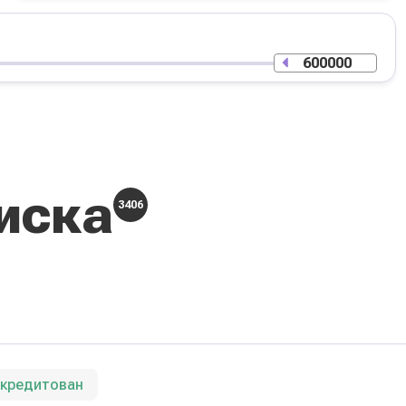
иска
3406
ккредитован