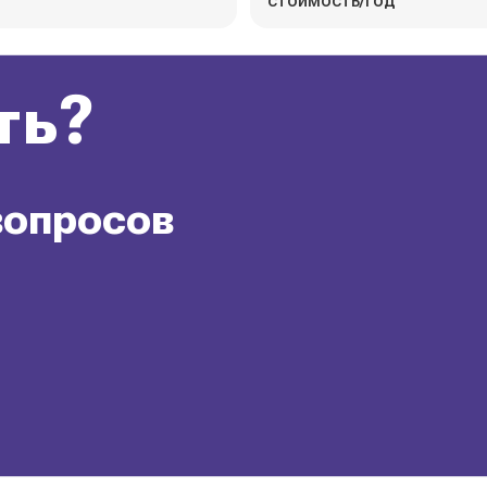
стоимость/год
ть?
вопросов