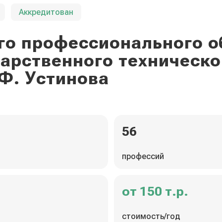
Аккредитован
го профессионального о
дарственного техническо
Ф. Устинова
56
профессий
от 150 т.р.
стоимость/год