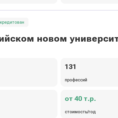
ккредитован
ийском новом универси
131
профессий
от 40 т.р.
стоимость/год