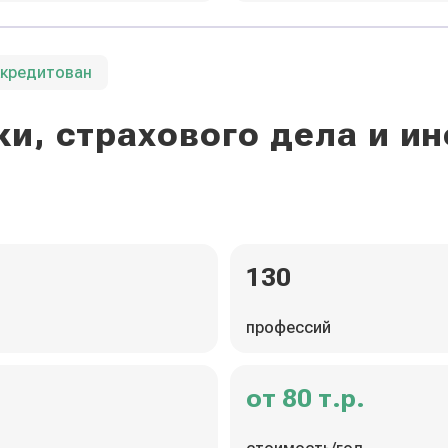
ккредитован
и, страхового дела и 
130
профессий
от 80 т.р.