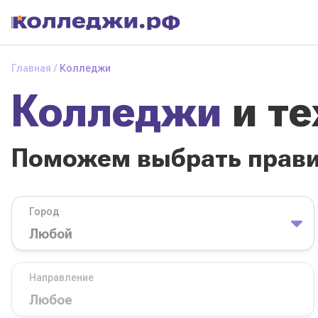
Колледжи
и
Главная
Колледжи
техникумы
Колледжи
и т
Поможем выбрать
правильный
колледж
Поможем выбрать прав
Город
База обучения
Город
Направление
Вид
Направление
колледжа