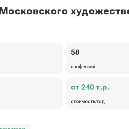
 Московского художест
58
профессий
от 240 т.р.
стоимость/год