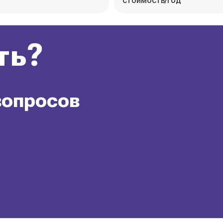
стоимость/год
ть?
вопросов