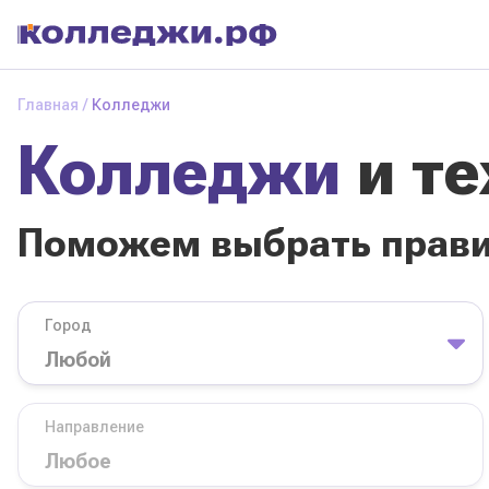
Колледжи
и
Главная
Колледжи
техникумы
Колледжи
и т
Поможем выбрать
правильный
колледж
Поможем выбрать прав
Город
База обучения
Город
Направление
Вид
Направление
колледжа