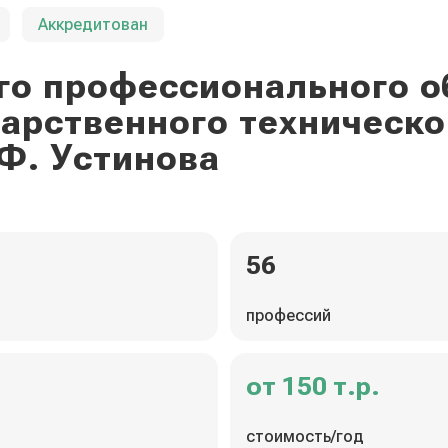
Аккредитован
го профессионального о
дарственного техническо
Ф. Устинова
56
профессий
от 150 т.р.
стоимость/год