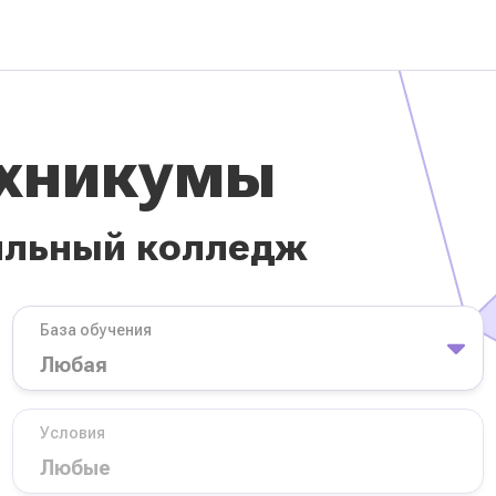
ехникумы
ильный колледж
База обучения
Условия