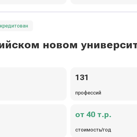
ккредитован
ийском новом универси
131
профессий
от 40 т.р.
стоимость/год