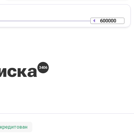
иска
3406
ккредитован