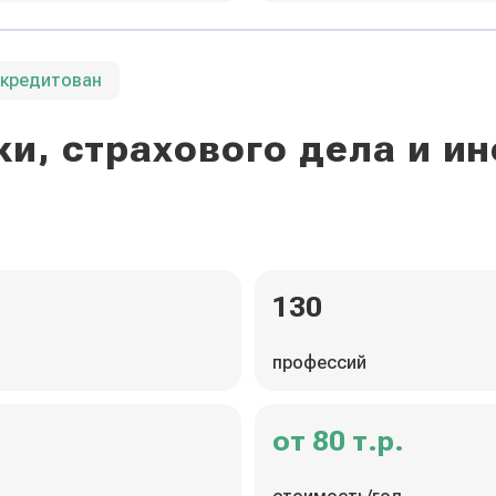
ккредитован
и, страхового дела и 
130
профессий
от 80 т.р.