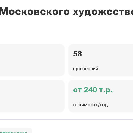
 Московского художест
58
профессий
от 240 т.р.
стоимость/год