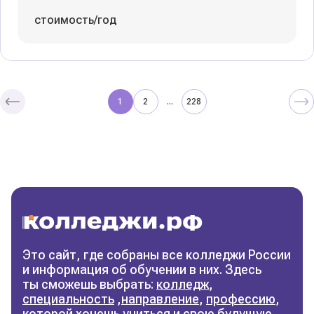
стоимость/год
1
2
228
...
Колледжи
и техникумы
Поможем выбрать правильный
колледж
Фильтры
Это сайт, где собраны все колледжи России
и информация об обучении в них. Здесь
Сбросить фильтры
ты сможешь выбрать:
колледж
,
специальность
,
направление
,
профессию
,
которой хочешь учиться и свою будущую