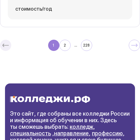
стоимость/год
1
2
228
...
Колледжи
и техникумы
Поможем выбрать правильный
колледж
Фильтры
Это сайт, где собраны все колледжи России
и информация об обучении в них. Здесь
Сбросить фильтры
ты сможешь выбрать:
колледж
,
специальность
,
направление
,
профессию
,
которой хочешь учиться и свою будущую