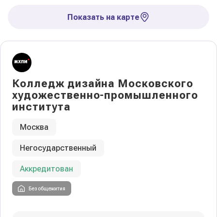
Показать на карте
Колледж дизайна Московского
художественно-промышленного
института
Колледжи
и техникумы
Москва
Поможем выбрать правильный
Негосударственный
колледж
Аккредитован
Без общежития
Фильтры