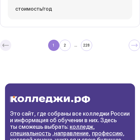
стоимость/год
1
2
228
...
Колледжи
и техникумы
Поможем выбрать правильный
колледж
Фильтры
Это сайт, где собраны все колледжи России
и информация об обучении в них. Здесь
Сбросить фильтры
ты сможешь выбрать:
колледж
,
специальность
,
направление
,
профессию
,
которой хочешь учиться и свою будущую