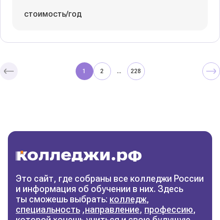
стоимость/год
1
2
228
...
Колледжи
и техникумы
Поможем выбрать правильный
колледж
Фильтры
Это сайт, где собраны все колледжи России
и информация об обучении в них. Здесь
Сбросить фильтры
ты сможешь выбрать:
колледж
,
специальность
,
направление
,
профессию
,
которой хочешь учиться и свою будущую