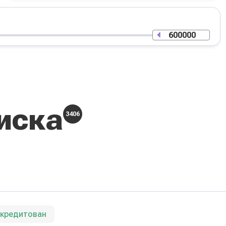
иска
3406
ккредитован