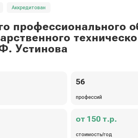
Аккредитован
го профессионального о
дарственного техническо
Ф. Устинова
56
профессий
от 150 т.р.
стоимость/год