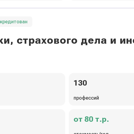
ккредитован
и, страхового дела и 
130
профессий
от 80 т.р.