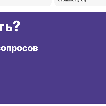
стоимость/год
ть?
вопросов