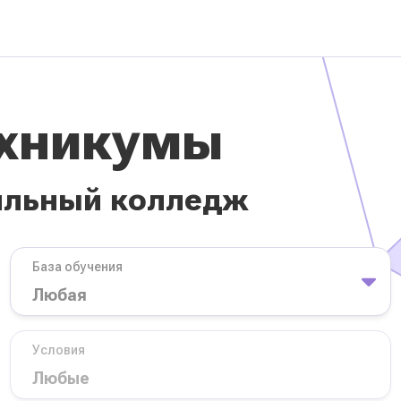
ехникумы
ильный колледж
База обучения
Условия