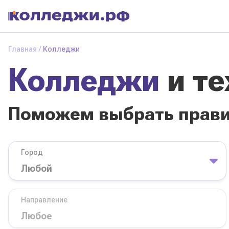
Колледжи
и
Главная
Колледжи
техникумы
Колледжи
и т
Поможем выбрать
правильный
колледж
Поможем выбрать прав
Город
База обучения
Город
Направление
Вид
Направление
колледжа