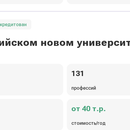
ккредитован
ийском новом универси
131
профессий
от 40 т.р.
стоимость/год