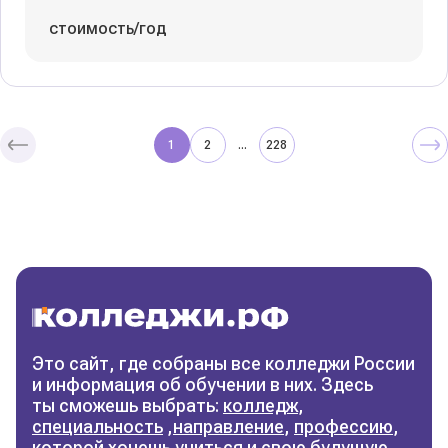
стоимость/год
1
2
228
...
Колледжи
и техникумы
Поможем выбрать правильный
колледж
Фильтры
Это сайт, где собраны все колледжи России
и информация об обучении в них. Здесь
Сбросить фильтры
ты сможешь выбрать:
колледж
,
специальность
,
направление
,
профессию
,
которой хочешь учиться и свою будущую