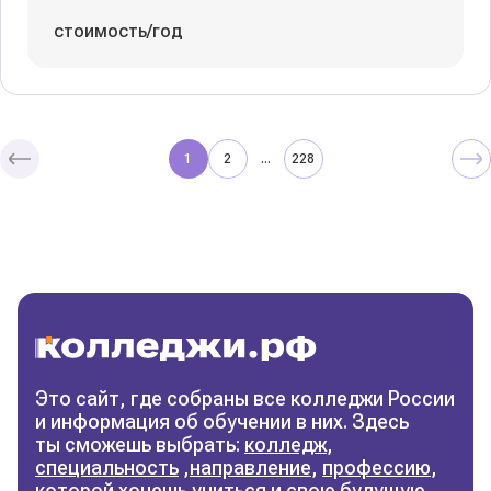
стоимость/год
1
2
228
...
Колледжи
и техникумы
Поможем выбрать правильный
колледж
Фильтры
Это сайт, где собраны все колледжи России
и информация об обучении в них. Здесь
Сбросить фильтры
ты сможешь выбрать:
колледж
,
специальность
,
направление
,
профессию
,
которой хочешь учиться и свою будущую