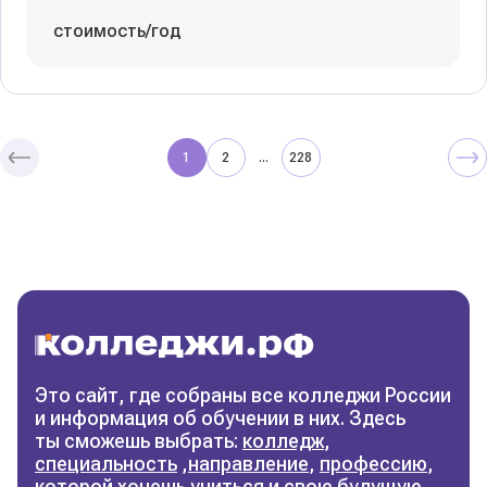
стоимость/год
1
2
228
...
Колледжи
и техникумы
Поможем выбрать правильный
колледж
Фильтры
Это сайт, где собраны все колледжи России
и информация об обучении в них. Здесь
Сбросить фильтры
ты сможешь выбрать:
колледж
,
специальность
,
направление
,
профессию
,
которой хочешь учиться и свою будущую