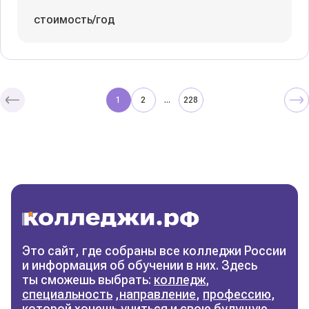
стоимость/год
1
2
228
...
Колледжи
и техникумы
Поможем выбрать правильный
колледж
Фильтры
Это сайт, где собраны все колледжи России
и информация об обучении в них. Здесь
Сбросить фильтры
ты сможешь выбрать:
колледж
,
специальность
,
направление
,
профессию
,
которой хочешь учиться и свою будущую