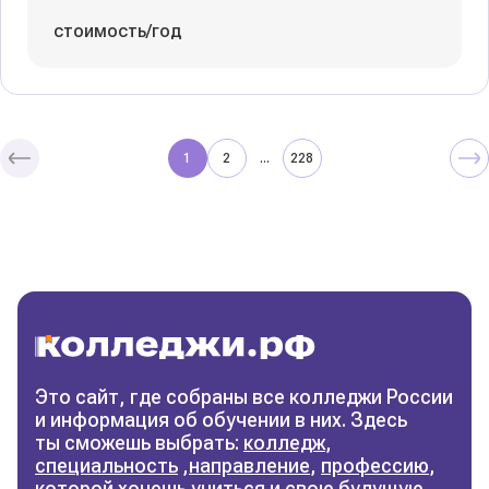
стоимость/год
1
2
228
...
Колледжи
и техникумы
Поможем выбрать правильный
колледж
Фильтры
Это сайт, где собраны все колледжи России
и информация об обучении в них. Здесь
Сбросить фильтры
ты сможешь выбрать:
колледж
,
специальность
,
направление
,
профессию
,
которой хочешь учиться и свою будущую