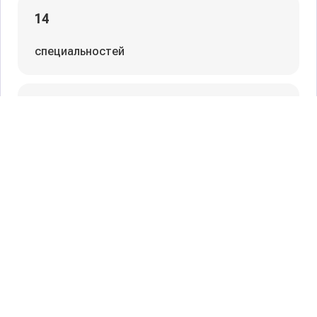
Фильтры
14
специальностей
Сбросить фильтры
90
профессий
нет
бюджетных мест
от 64 т.р.