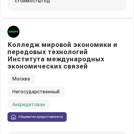
стоимость/год
Колледж мировой экономики и
передовых технологий
Института международных
экономических связей
Москва
Негосударственный
Колледжи
и техникумы
Аккредитован
Поможем выбрать правильный
Общежитие предоставляется
колледж