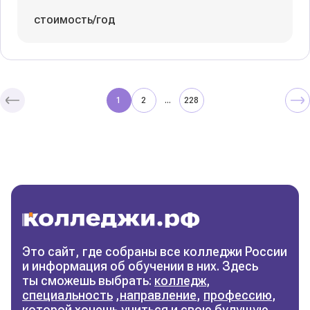
стоимость/год
1
2
228
...
Колледжи
и техникумы
Поможем выбрать правильный
колледж
Фильтры
Это сайт, где собраны все колледжи России
и информация об обучении в них. Здесь
Сбросить фильтры
ты сможешь выбрать:
колледж
,
специальность
,
направление
,
профессию
,
которой хочешь учиться и свою будущую