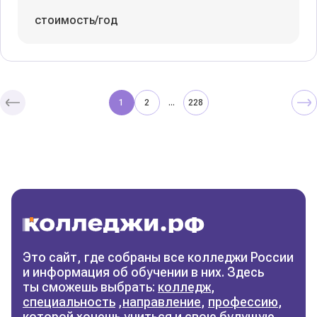
стоимость/год
1
2
228
...
Колледжи
и техникумы
Поможем выбрать правильный
колледж
Фильтры
Это сайт, где собраны все колледжи России
и информация об обучении в них. Здесь
Сбросить фильтры
ты сможешь выбрать:
колледж
,
специальность
,
направление
,
профессию
,
которой хочешь учиться и свою будущую