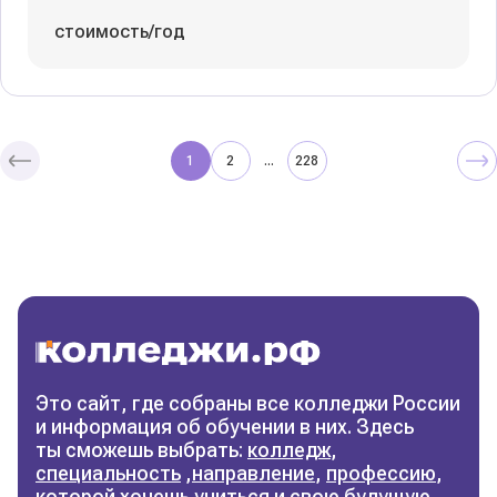
стоимость/год
1
2
228
...
Колледжи
и техникумы
Поможем выбрать правильный
колледж
Фильтры
Это сайт, где собраны все колледжи России
и информация об обучении в них. Здесь
Сбросить фильтры
ты сможешь выбрать:
колледж
,
специальность
,
направление
,
профессию
,
которой хочешь учиться и свою будущую