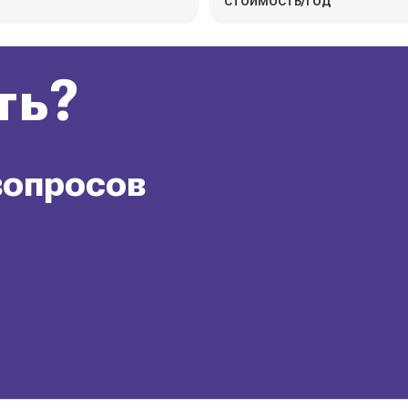
стоимость/год
ть?
вопросов