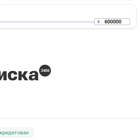
иска
3406
ккредитован