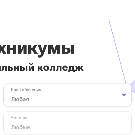
ехникумы
ильный колледж
База обучения
Условия