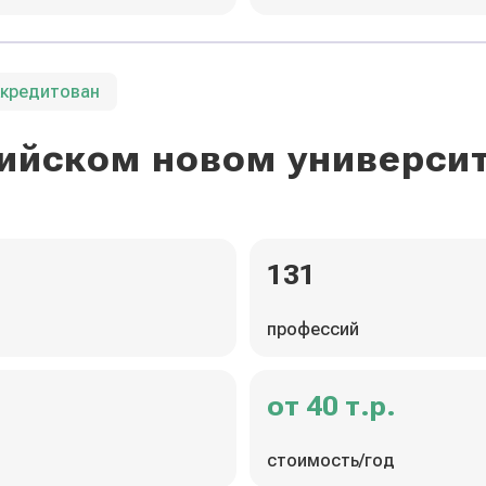
ккредитован
ийском новом универси
131
профессий
от 40 т.р.
стоимость/год