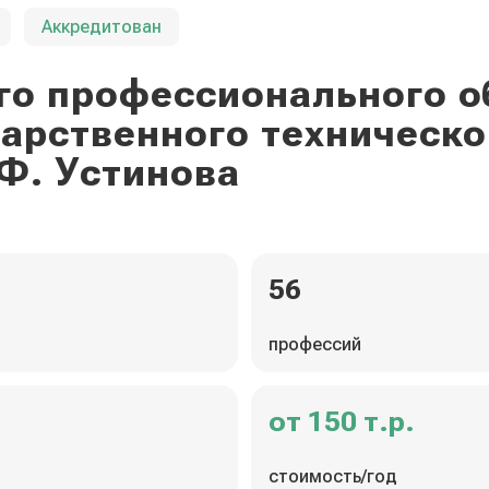
Аккредитован
го профессионального о
дарственного техническо
Ф. Устинова
56
профессий
от 150 т.р.
стоимость/год