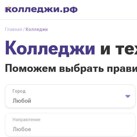
Колледжи
и
Главная
Колледжи
техникумы
Колледжи
и т
Поможем выбрать
правильный
колледж
Поможем выбрать прав
Город
База обучения
Город
Направление
Вид
Направление
колледжа