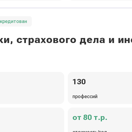
ккредитован
и, страхового дела и 
130
профессий
от 80 т.р.