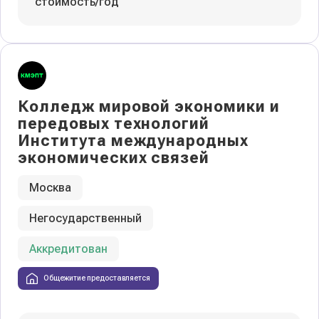
стоимость/год
Колледж мировой экономики и
передовых технологий
Института международных
экономических связей
Москва
Негосударственный
Колледжи
и техникумы
Аккредитован
Поможем выбрать правильный
Общежитие предоставляется
колледж