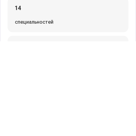
Фильтры
14
специальностей
Сбросить фильтры
90
профессий
нет
бюджетных мест
от 64 т.р.