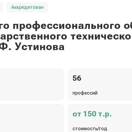
Аккредитован
го профессионального о
дарственного техническо
Ф. Устинова
56
профессий
от 150 т.р.
стоимость/год