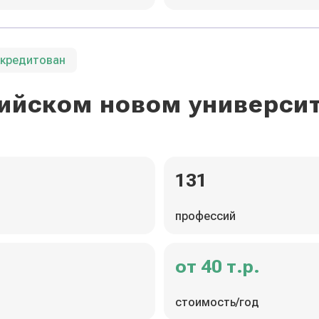
ккредитован
ийском новом универси
131
профессий
от 40 т.р.
стоимость/год