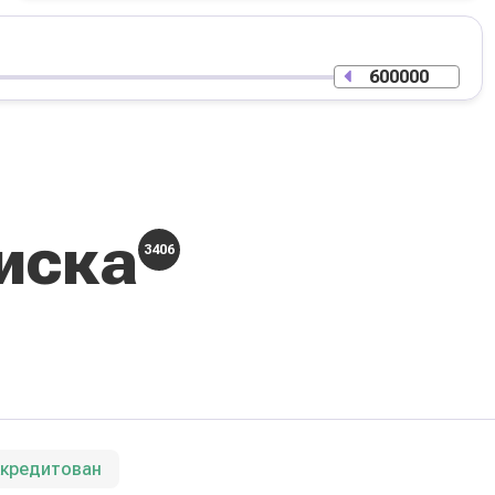
иска
3406
ккредитован