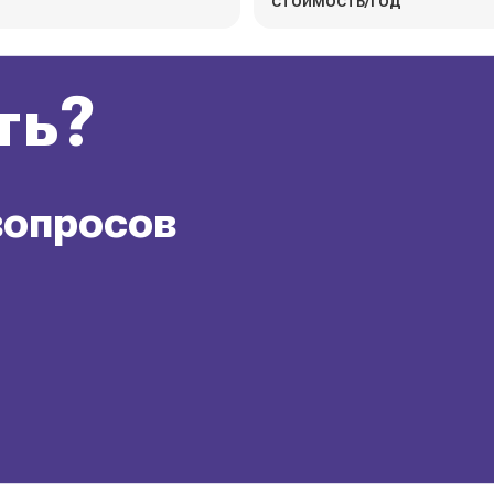
стоимость/год
ть?
вопросов