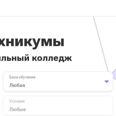
ехникумы
ильный колледж
База обучения
Условия