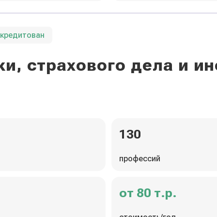
ккредитован
и, страхового дела и 
130
профессий
от 80 т.р.