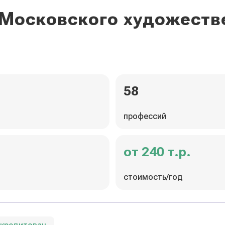
 Московского художест
58
профессий
от 240 т.р.
стоимость/год