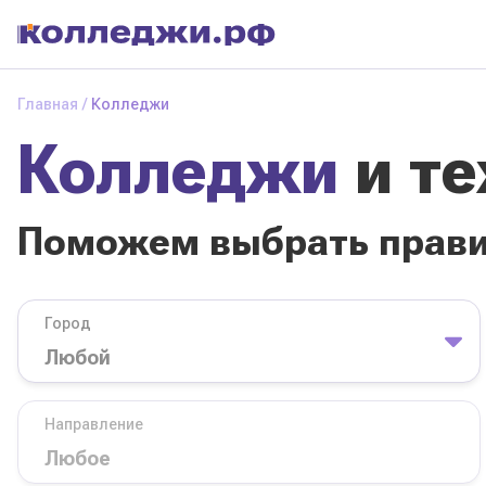
Колледжи
и
Главная
Колледжи
техникумы
Колледжи
и т
Поможем выбрать
правильный
колледж
Поможем выбрать прав
Город
База обучения
Город
Направление
Вид
Направление
колледжа