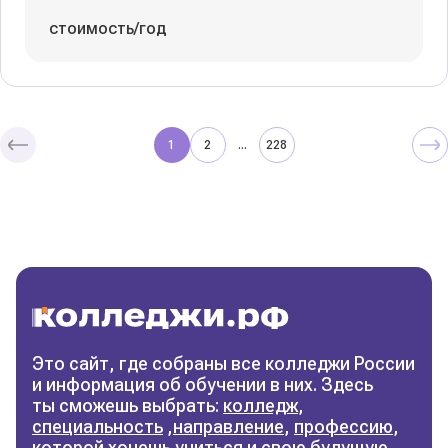
стоимость/год
1
2
228
...
Колледжи
и техникумы
Поможем выбрать правильный
колледж
Фильтры
Это сайт, где собраны все колледжи России
и информация об обучении в них. Здесь
Сбросить фильтры
ты сможешь выбрать:
колледж
,
специальность
,
направление
,
профессию
,
которой хочешь учиться и свою будущую