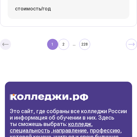
стоимость/год
1
2
228
...
Колледжи
и техникумы
Поможем выбрать правильный
колледж
Фильтры
Это сайт, где собраны все колледжи России
и информация об обучении в них. Здесь
Сбросить фильтры
ты сможешь выбрать:
колледж
,
специальность
,
направление
,
профессию
,
которой хочешь учиться и свою будущую