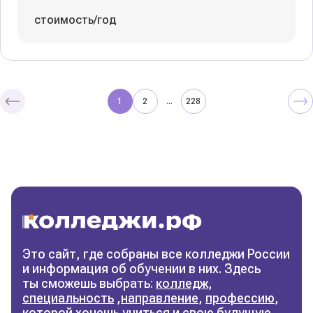
стоимость/год
1
2
228
...
Колледжи
и техникумы
Поможем выбрать правильный
колледж
Фильтры
Это сайт, где собраны все колледжи России
и информация об обучении в них. Здесь
Сбросить фильтры
ты сможешь выбрать:
колледж
,
специальность
,
направление
,
профессию
,
которой хочешь учиться и свою будущую