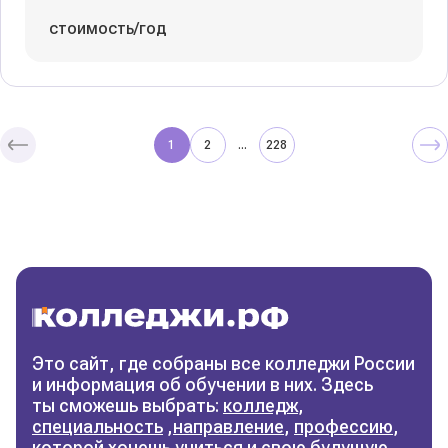
стоимость/год
1
2
228
...
Колледжи
и техникумы
Поможем выбрать правильный
колледж
Фильтры
Это сайт, где собраны все колледжи России
и информация об обучении в них. Здесь
Сбросить фильтры
ты сможешь выбрать:
колледж
,
специальность
,
направление
,
профессию
,
которой хочешь учиться и свою будущую