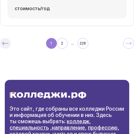
стоимость/год
1
2
228
...
Колледжи
и техникумы
Поможем выбрать правильный
колледж
Фильтры
Это сайт, где собраны все колледжи России
и информация об обучении в них. Здесь
Сбросить фильтры
ты сможешь выбрать:
колледж
,
специальность
,
направление
,
профессию
,
которой хочешь учиться и свою будущую