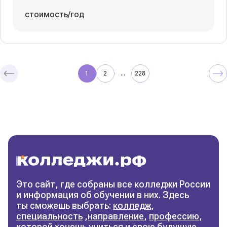
стоимость/год
1
2
228
...
Колледжи
и техникумы
Поможем выбрать правильный
колледж
Фильтры
Это сайт, где собраны все колледжи России
и информация об обучении в них. Здесь
Сбросить фильтры
ты сможешь выбрать:
колледж
,
специальность
,
направление
,
профессию
,
которой хочешь учиться и свою будущую