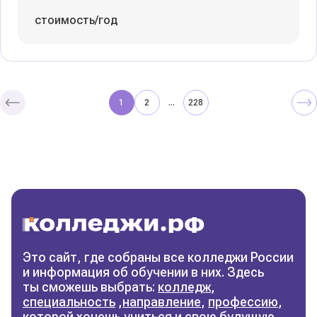
стоимость/год
1
2
228
...
Колледжи
и техникумы
Поможем выбрать правильный
колледж
Фильтры
Это сайт, где собраны все колледжи России
и информация об обучении в них. Здесь
Сбросить фильтры
ты сможешь выбрать:
колледж
,
специальность
,
направление
,
профессию
,
которой хочешь учиться и свою будущую