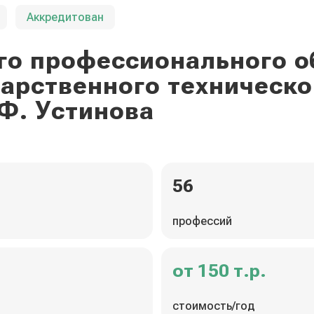
Аккредитован
го профессионального о
дарственного техническо
Ф. Устинова
56
профессий
от 150 т.р.
стоимость/год