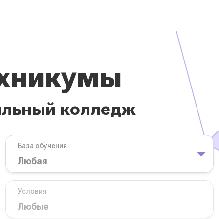
ехникумы
ильный колледж
База обучения
Условия