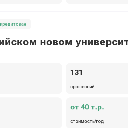
ккредитован
ийском новом универси
131
профессий
от 40 т.р.
стоимость/год