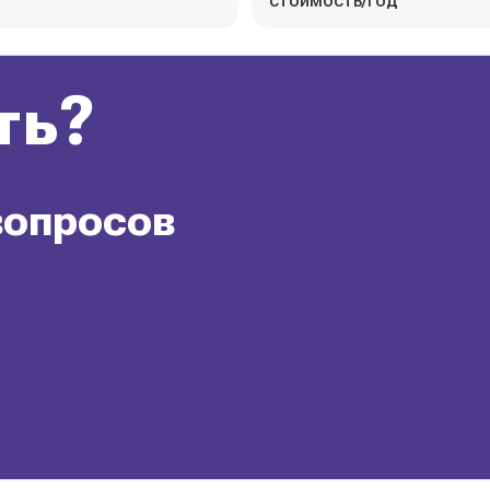
стоимость/год
ть?
вопросов