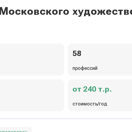
 Московского художест
58
профессий
от 240 т.р.
стоимость/год