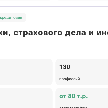
ккредитован
и, страхового дела и 
130
профессий
от 80 т.р.