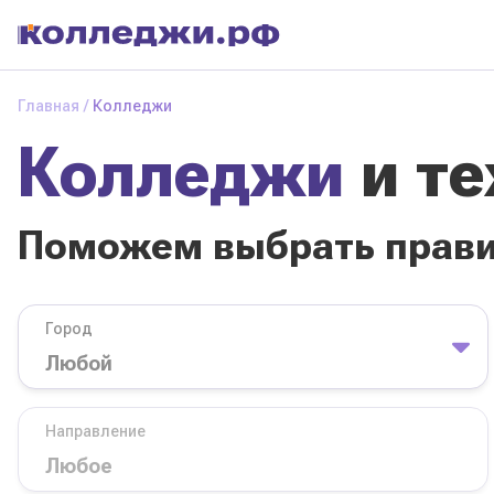
Колледжи
и
Главная
Колледжи
техникумы
Колледжи
и т
Поможем выбрать
правильный
колледж
Поможем выбрать прав
Город
База обучения
Город
Направление
Вид
Направление
колледжа