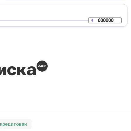
иска
3406
ккредитован