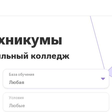
ехникумы
ильный колледж
База обучения
Условия