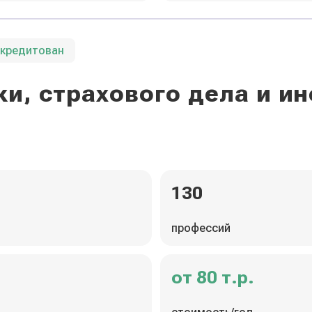
ккредитован
и, страхового дела и 
130
профессий
от 80 т.р.