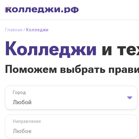
Колледжи
и
Главная
Колледжи
техникумы
Колледжи
и т
Поможем выбрать
правильный
колледж
Поможем выбрать прав
Город
База обучения
Город
Направление
Вид
Направление
колледжа