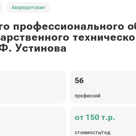
Аккредитован
го профессионального о
дарственного техническо
Ф. Устинова
56
профессий
от 150 т.р.
стоимость/год