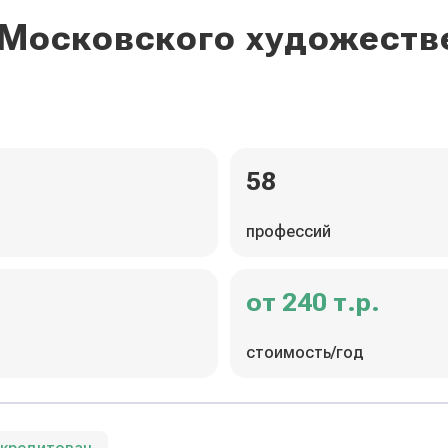
 Московского художест
58
профессий
от 240 т.р.
стоимость/год