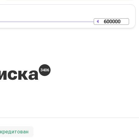
иска
3406
ккредитован