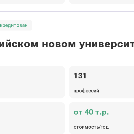
ккредитован
ийском новом универси
131
профессий
от 40 т.р.
стоимость/год