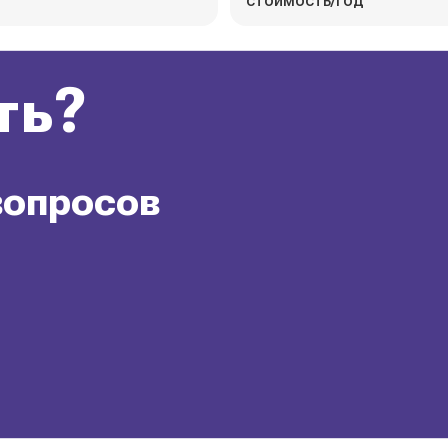
стоимость/год
ть?
вопросов