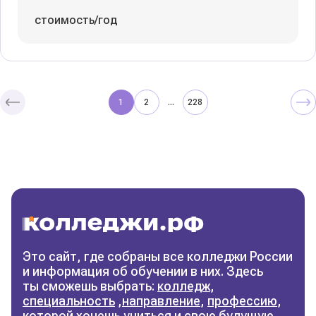
стоимость/год
1
2
228
...
Колледжи
и техникумы
Поможем выбрать правильный
колледж
Фильтры
Это сайт, где собраны все колледжи России
и информация об обучении в них. Здесь
Сбросить фильтры
ты сможешь выбрать:
колледж
,
специальность
,
направление
,
профессию
,
которой хочешь учиться и свою будущую