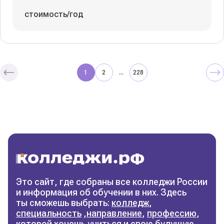
стоимость/год
1
2
228
...
Колледжи
и техникумы
Поможем выбрать правильный
колледж
Фильтры
Это сайт, где собраны все колледжи России
и информация об обучении в них. Здесь
Сбросить фильтры
ты сможешь выбрать:
колледж
,
специальность
,
направление
,
профессию
,
которой хочешь учиться и свою будущую