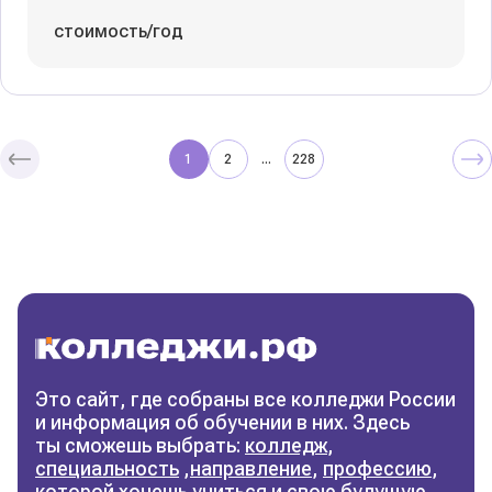
стоимость/год
1
2
228
...
Колледжи
и техникумы
Поможем выбрать правильный
колледж
Фильтры
Это сайт, где собраны все колледжи России
и информация об обучении в них. Здесь
Сбросить фильтры
ты сможешь выбрать:
колледж
,
специальность
,
направление
,
профессию
,
которой хочешь учиться и свою будущую