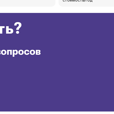
стоимость/год
ть?
вопросов