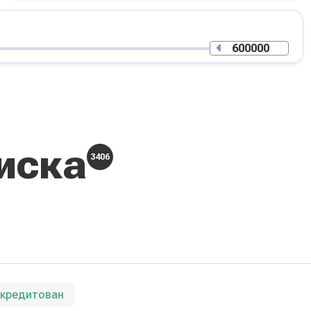
иска
3406
ккредитован