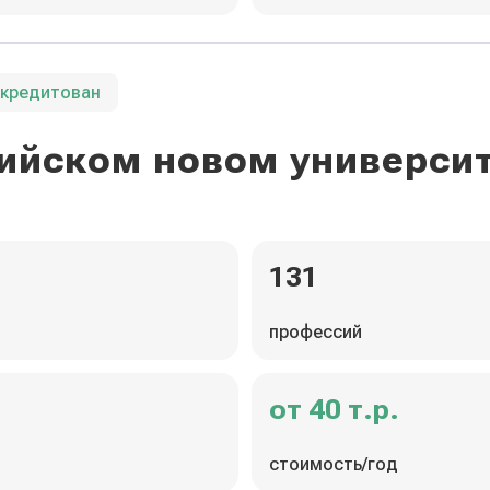
ккредитован
ийском новом универси
131
профессий
от 40 т.р.
стоимость/год