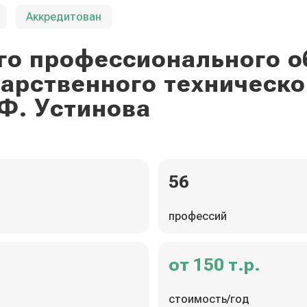
Аккредитован
го профессионального о
дарственного техническо
Ф. Устинова
56
профессий
от 150 т.р.
стоимость/год