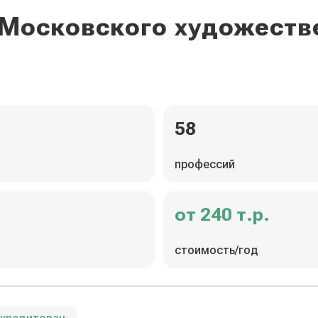
 Московского художест
58
профессий
от 240 т.р.
стоимость/год