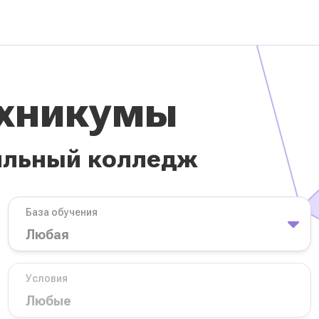
ехникумы
ильный колледж
База обучения
Условия