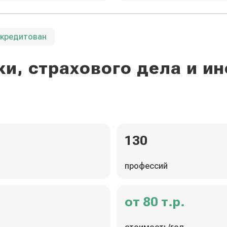
ккредитован
и, страхового дела и 
130
профессий
от 80 т.р.