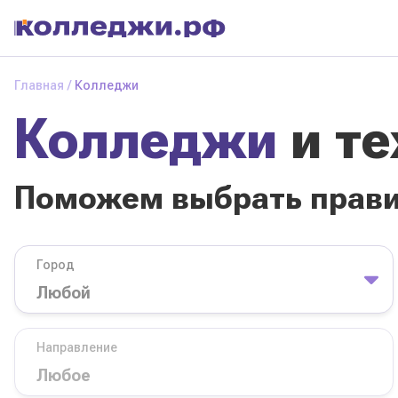
Колледжи
и
Главная
Колледжи
техникумы
Колледжи
и т
Поможем выбрать
правильный
колледж
Поможем выбрать прав
Город
База обучения
Город
Направление
Вид
Направление
колледжа