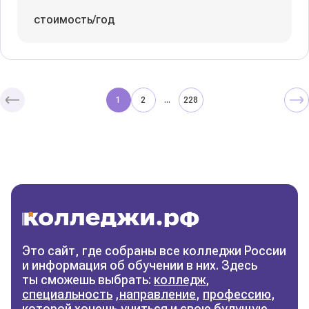
стоимость/год
1
2
228
...
Колледжи
и техникумы
Поможем выбрать правильный
колледж
Фильтры
Это сайт, где собраны все колледжи России
и информация об обучении в них. Здесь
Сбросить фильтры
ты сможешь выбрать:
колледж
,
специальность
,
направление
,
профессию
,
которой хочешь учиться и свою будущую