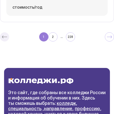
стоимость/год
1
2
228
...
Колледжи
и техникумы
Поможем выбрать правильный
колледж
Фильтры
Это сайт, где собраны все колледжи России
и информация об обучении в них. Здесь
Сбросить фильтры
ты сможешь выбрать:
колледж
,
специальность
,
направление
,
профессию
,
которой хочешь учиться и свою будущую