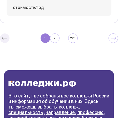
стоимость/год
1
2
228
...
Колледжи
и техникумы
Поможем выбрать правильный
колледж
Фильтры
Это сайт, где собраны все колледжи России
и информация об обучении в них. Здесь
Сбросить фильтры
ты сможешь выбрать:
колледж
,
специальность
,
направление
,
профессию
,
которой хочешь учиться и свою будущую