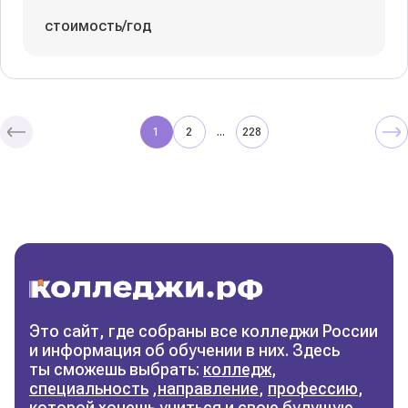
стоимость/год
1
2
228
...
Колледжи
и техникумы
Поможем выбрать правильный
колледж
Фильтры
Это сайт, где собраны все колледжи России
и информация об обучении в них. Здесь
Сбросить фильтры
ты сможешь выбрать:
колледж
,
специальность
,
направление
,
профессию
,
которой хочешь учиться и свою будущую