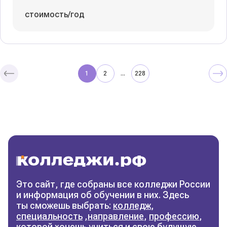
стоимость/год
1
2
228
...
Колледжи
и техникумы
Поможем выбрать правильный
колледж
Фильтры
Это сайт, где собраны все колледжи России
и информация об обучении в них. Здесь
Сбросить фильтры
ты сможешь выбрать:
колледж
,
специальность
,
направление
,
профессию
,
которой хочешь учиться и свою будущую