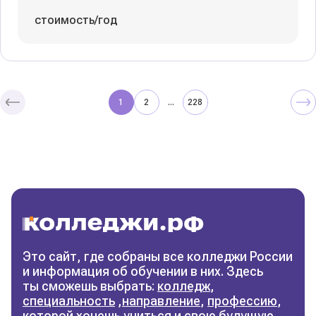
стоимость/год
1
2
228
...
Колледжи
и техникумы
Поможем выбрать правильный
колледж
Фильтры
Это сайт, где собраны все колледжи России
и информация об обучении в них. Здесь
Сбросить фильтры
ты сможешь выбрать:
колледж
,
специальность
,
направление
,
профессию
,
которой хочешь учиться и свою будущую