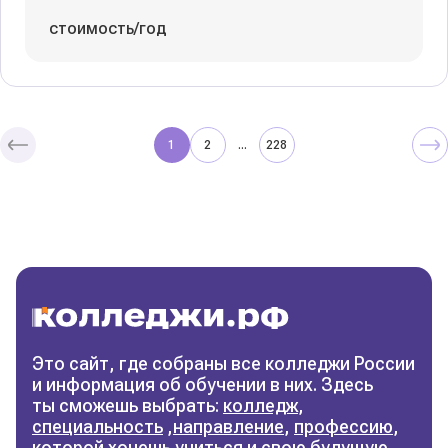
стоимость/год
1
2
228
...
Колледжи
и техникумы
Поможем выбрать правильный
колледж
Фильтры
Это сайт, где собраны все колледжи России
и информация об обучении в них. Здесь
Сбросить фильтры
ты сможешь выбрать:
колледж
,
специальность
,
направление
,
профессию
,
которой хочешь учиться и свою будущую