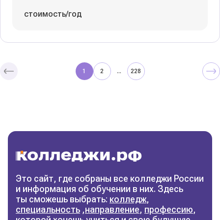
стоимость/год
1
2
228
...
Колледжи
и техникумы
Поможем выбрать правильный
колледж
Фильтры
Это сайт, где собраны все колледжи России
и информация об обучении в них. Здесь
Сбросить фильтры
ты сможешь выбрать:
колледж
,
специальность
,
направление
,
профессию
,
которой хочешь учиться и свою будущую