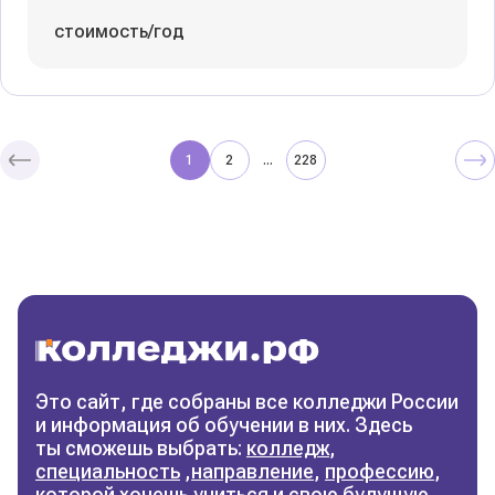
стоимость/год
1
2
228
...
Колледжи
и техникумы
Поможем выбрать правильный
колледж
Фильтры
Это сайт, где собраны все колледжи России
и информация об обучении в них. Здесь
Сбросить фильтры
ты сможешь выбрать:
колледж
,
специальность
,
направление
,
профессию
,
которой хочешь учиться и свою будущую