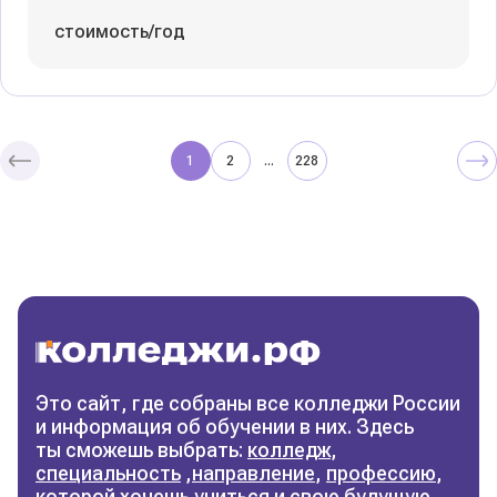
стоимость/год
1
2
228
...
Колледжи
и техникумы
Поможем выбрать правильный
колледж
Фильтры
Это сайт, где собраны все колледжи России
и информация об обучении в них. Здесь
Сбросить фильтры
ты сможешь выбрать:
колледж
,
специальность
,
направление
,
профессию
,
которой хочешь учиться и свою будущую