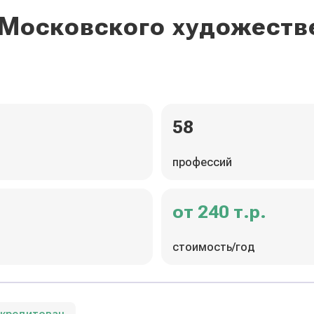
 Московского художест
58
профессий
от 240 т.р.
стоимость/год