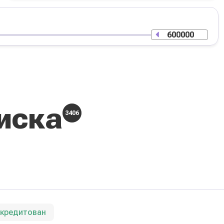
иска
3406
ккредитован