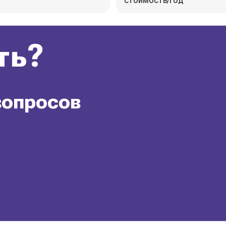
стоимость/год
ть?
вопросов