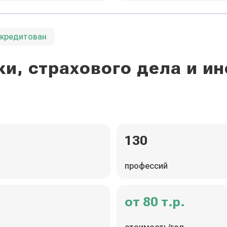
ккредитован
и, страхового дела и 
130
профессий
от 80 т.р.