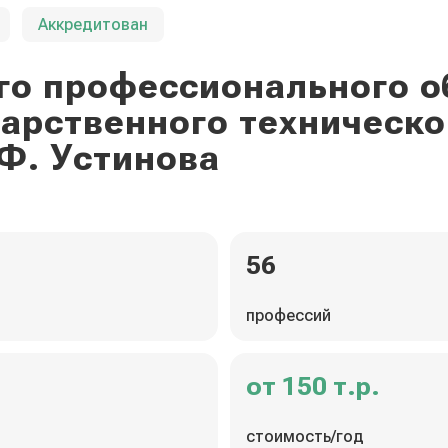
Аккредитован
го профессионального о
дарственного техническо
Ф. Устинова
56
профессий
от 150 т.р.
стоимость/год