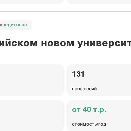
ккредитован
ийском новом универси
131
профессий
от 40 т.р.
стоимость/год