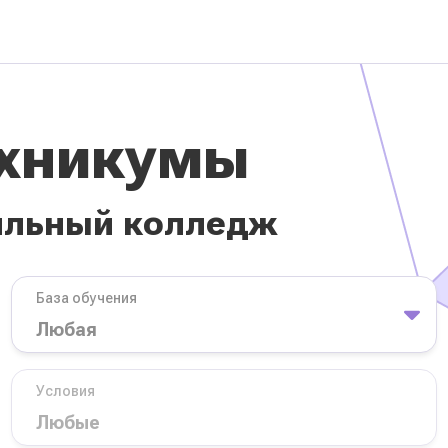
ехникумы
ильный колледж
База обучения
Условия