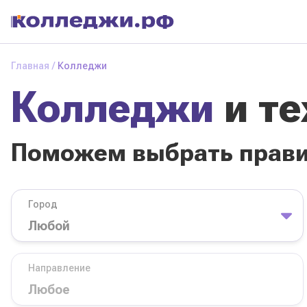
Колледжи
и
Главная
Колледжи
техникумы
Колледжи
и т
Поможем выбрать
правильный
колледж
Поможем выбрать прав
Город
База обучения
Город
Направление
Вид
Направление
колледжа