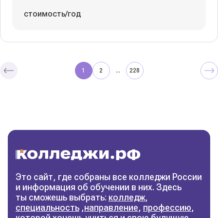
стоимость/год
1
2
228
...
Колледжи
и техникумы
Поможем выбрать правильный
колледж
Фильтры
Это сайт, где собраны все колледжи России
и информация об обучении в них. Здесь
Сбросить фильтры
ты сможешь выбрать:
колледж
,
специальность
,
направление
,
профессию
,
которой хочешь учиться и свою будущую