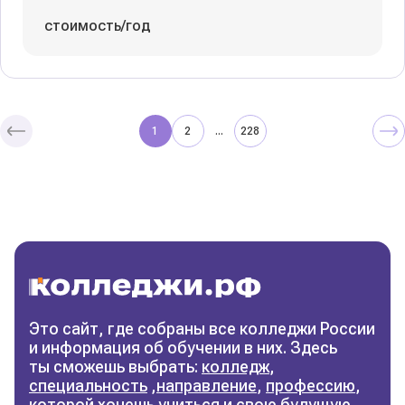
стоимость/год
1
2
228
...
Колледжи
и техникумы
Поможем выбрать правильный
колледж
Фильтры
Это сайт, где собраны все колледжи России
и информация об обучении в них. Здесь
Сбросить фильтры
ты сможешь выбрать:
колледж
,
специальность
,
направление
,
профессию
,
которой хочешь учиться и свою будущую